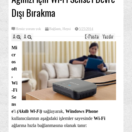
Dışı Bırakma
Henüz yorum yok
Bağlantı
,
Hepsi
5/25/2014
A
A
E-Posta
Yazdır
Mi
cr
os
oft
,
Wi
-Fi
Se
ns
e
'i
(Akıllı Wi-Fi)
sağlayarak,
Windows Phone
kullanıcılarının aşağıdaki işlemler sayesinde
Wi-Fi
ağlarına hızla bağlanmasına olanak tanır: