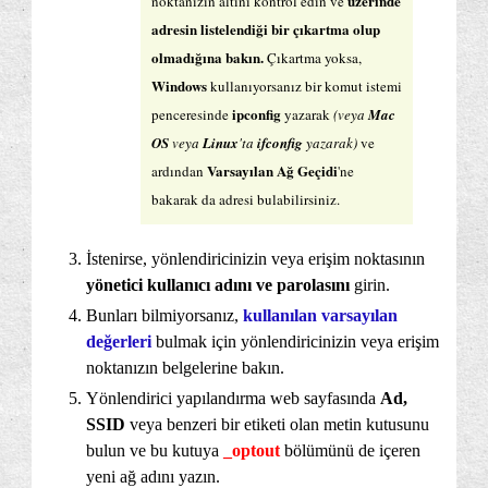
üzerinde
noktanızın altını kontrol edin ve
adresin listelendiği bir çıkartma olup
olmadığına bakın.
Çıkartma yoksa,
Windows
kullanıyorsanız bir komut istemi
ipconfig
penceresinde
yazarak
(veya
Mac
OS
veya
Linux
'ta
ifconfig
yazarak)
ve
Varsayılan Ağ Geçidi
ardından
'ne
bakarak da adresi bulabilirsiniz.
İstenirse, yönlendiricinizin veya erişim noktasının
yönetici kullanıcı adını ve parolasını
girin.
Bunları bilmiyorsanız,
kullanılan varsayılan
değerleri
bulmak için yönlendiricinizin veya erişim
noktanızın belgelerine bakın.
Yönlendirici yapılandırma web sayfasında
Ad,
SSID
veya benzeri bir etiketi olan metin kutusunu
bulun ve bu kutuya
_optout
bölümünü de içeren
yeni ağ adını yazın.