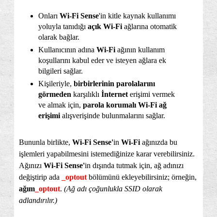
Onları
Wi-Fi Sense
'in kitle kaynak kullanımı
yoluyla tanıdığı
açık Wi-Fi
ağlarına otomatik
olarak bağlar.
Kullanıcının adına
Wi-Fi
ağının kullanım
koşullarını kabul eder ve isteyen ağlara ek
bilgileri sağlar.
Kişileriyle,
birbirlerinin parolalarını
görmeden
karşılıklı
İnternet
erişimi vermek
ve almak için,
parola korumalı Wi-Fi ağ
erişimi
alışverişinde bulunmalarını sağlar.
Bununla birlikte,
Wi-Fi Sense'
in
Wi-Fi
ağınızda bu
işlemleri yapabilmesini istemediğinize karar verebilirsiniz.
Ağınızı
Wi-Fi Sense'
in dışında tutmak için, ağ adınızı
değiştirip ada
_optout
bölümünü ekleyebilirsiniz; örneğin,
ağım
_optout
.
(Ağ adı çoğunlukla SSID olarak
adlandırılır.)