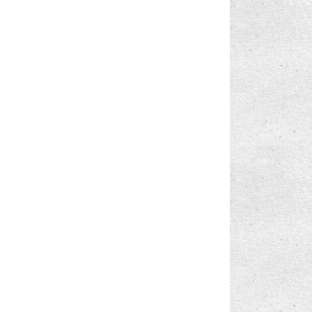
Windows Phone 8.1: Veri Dolaşımı Nedir?
Windows Phone 8.1: Veri Tasarrufu Yapma
Windows Phone 8.1: Akıllı Veri (Data Sense)
ile Ve...
Windows Phone 8.1: İşyeri Hesabı Nedir?
Windows Phone 8.1: İşyeri Hesabı Ayarlama
veya Silme
Windows Phone 8.1: NFC
Windows Phone 8.1: Fotoğraf, Web sitesi ve
Daha Fa...
Windows Phone 8.1: E-Posta Hesabı Ekleme
ya da Silme
Windows Phone 8.1: E-Posta Hesaplarını
Senkronize ...
Windows Phone 8.1: E-Posta Gönderme,
Geleni Silme