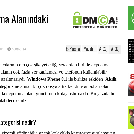
ma Alanındaki
E-Posta
Yazdır
A
A
si
5/18/2014
ıcılarının em çok şikayet ettiği şeylerden biri de depolama
i alanın çok fazla yer kaplaması ve telefonun kullanılabilir
 azaltmasıydı.
Windows Phone 8.1
ile birlikte eskiden
Akıllı
ategorisine alınan birçok dosya artık kendine ait adları olan
 da depolama alanı yönetimini kolaylaştırmakta. Bu yazıda bu
ulabileceksiniz...
ategorisi nedir?
i gizemli görünebilir, ancak kolaylıkla kategoriye ayrılamayan