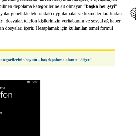
 bilinen depolama kategorilerine ait olmayan "
başka her şeyi
"
yalar genellikle telefondaki uygulamalar ve hizmetler tarafından
er
" dosyalar, telefon kişilerinizin veritabanını ve sosyal ağ haber
an dosyaları içerir. Hesaplamak için kullanılan temel formül
▼
ategorilerinin boyutu – boş depolama alanı = "diğer"
Win
Sağ
kes
%10
Win
Sağ
Ora