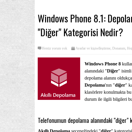
Windows Phone 8.1: Depola
"Diğer" Kategorisi Nedir?
Henüz yorum yok
Ayarlar ve kişiselleştirme
,
Donanım
,
Hep
Windows Phone 8
kullan
alanındaki "
Diğer
" isiml
depolama alanını oldukça
Depolama
'nın "
diğer
" k
klasörlere konulmakta bu
durum ile ilgili bilgileri b
Telefonumun depolama alanındaki "diğer" k
Akıllı Depolama
seçeneğindeki "
diğer
" kategoris