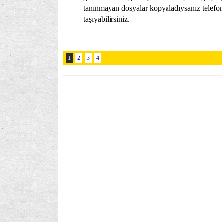
tanınmayan dosyalar kopyaladıysanız telefonu
taşıyabilirsiniz.
1
2
3
4