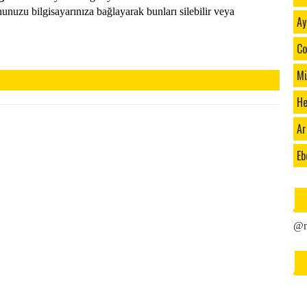
nuzu bilgisayarınıza bağlayarak bunları silebilir veya
Ay
Co
Mü
He
Ar
Eb
@n