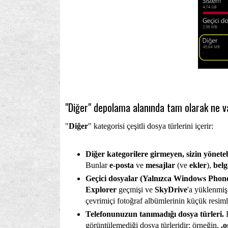
"Diğer" depolama alanında tam olarak ne v
"
Diğer
" kategorisi çeşitli dosya türlerini içerir:
Diğer kategorilere girmeyen, sizin yönet
Bunlar
e-posta
ve
mesajlar
(ve
ekler
),
belg
Geçici dosyalar (Yalnızca Windows Phone
Explorer
geçmişi ve
SkyDrive
'a yüklenmiş 
çevrimiçi fotoğraf albümlerinin küçük resimle
Telefonunuzun tanımadığı dosya türleri.
görüntülemediği dosya türleridir; örneğin,
.o