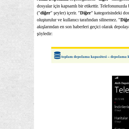
dosyalar için kapsamlı bir etikettir. Telefonunuzda
("
diğer
" şeyler) içerir. "
Diğer
" kategorisindeki dos
oluşturulur ve kullanıcı tarafından silinemez. "
Diğ
akışlarından en son haberleri geçici olarak depolay
şöyledir:
toplam depolama kapasitesi – depolama k