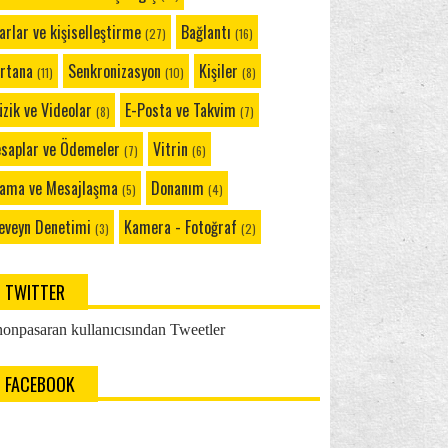
Windows Phone 8.1: Office Hub'ı
arlar ve kişiselleştirme
Bağlantı
(27)
(16)
Windows Phone 8.1: OneNote Mobile'ı
Kullanma
rtana
Senkronizasyon
Kişiler
(11)
(10)
(8)
Windows Phone 8.1: Cüzdan
zik ve Videolar
E-Posta ve Takvim
(8)
(7)
Windows Phone 8.1: Cüzdan Hakkında Sık
Sorulan Sor...
saplar ve Ödemeler
Vitrin
(7)
(6)
Windows Phone 8.1: Konum Servisleri
ama ve Mesajlaşma
Donanım
Hakkında
(5)
(4)
Windows Phone 8.1: Gizlilik Ayarlarını ve
eveyn Denetimi
Kamera - Fotoğraf
(3)
(2)
Tarayıcı...
Windows Phone 8.1: Ses Mesajlarını
Denetleme
TWITTER
Windows Phone 8.1: Arama Seçenekleri
onpasaran kullanıcısından Tweetler
Windows Phone 8.1: SIM Kartını PIN ile
Koruma
FACEBOOK
Windows Phone 8.1: Telefonumdaki
Simgelerin Anlamı...
Internet ve Bağlantı: Nasıl ve Ne Zaman?