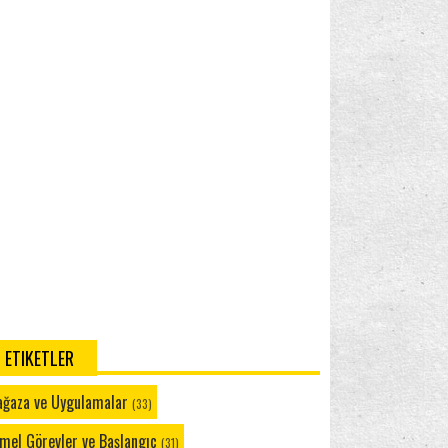
letlerde yoğun...
dows Phone 8.1: Pilinizin Uzun Ömürlü Olmasını
Windows Phone 8.1: Konuşma'yı Kullanma
lama
·
7 years ago
Windows Phone 8.1: Cortana ile Tanışın
Nonpasaran
Merhaba Emre, WP bölümünü
Windows Phone 8.1: Cortana'yı Kullanmaya
siteden kaldırdım ancak sayfaları silmedim. Sen
Başlangıç
sanırım Google araması ile ulaştın bu yazıya. Yine
yardımcı olmak...
Windows Phone 8.1: Cortana ile Ne
dows Phone 8.1: E-Posta Hesabı Ekleme ya da Silme
·
9
Konuşabilirsiniz?
rs ago
Windows Phone 8.1: Cortana Not Defteri
Emre
Ayarlar - E Posta + Hesaplardan silmek
Cortana: Ayarlar
istediğim hesaba basılı tutuyorum sil çıkmıyor
ece senkronize et çıkıyor.
Windows Phone 8.1: Cortana ve Sık Kullanılan
dows Phone 8.1: E-Posta Hesabı Ekleme ya da Silme
·
9
Yerler
rs ago
Windows Phone 8.1: Cortana ve Müzik
Windows Phone 8.1: Cortana ve Yakın Çevrem
ETIKETLER
Windows Phone 8.1: Cortana ve Sessiz Saatler
Windows Phone 8.1: Cortana ve İlgi Alanlarım
ğaza ve Uygulamalar
(33)
Cortana: Bana Anımsat!
mel Görevler ve Başlangıç
(31)