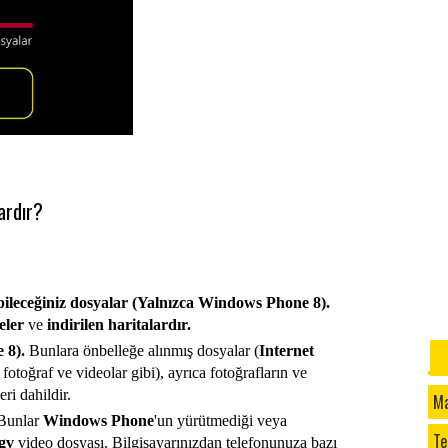
tab
Win
Sağ
de 
de 
Win
yea
ardır?
sad
Win
yea
ebileceğiniz dosyalar (Yalnızca Windows Phone 8).
eler
ve
indirilen haritalardır.
 8).
Bunlara önbelleğe alınmış dosyalar (
Internet
fotoğraf ve videolar gibi), ayrıca fotoğrafların ve
ri dahildir.
Ma
Bunlar
Windows Phone
'un yürütmediği veya
Te
gv
video dosyası. Bilgisayarınızdan telefonunuza bazı