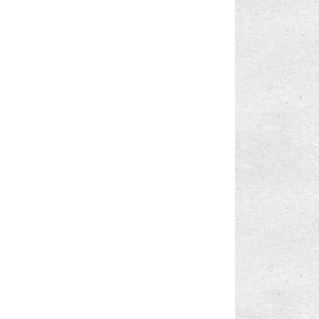
Windows Phone 8.1: Şebeke ve SIM Ayarları
Windows Phone 8.1: Wi-Fi Ağına Bağlanma
Windows Phone 8.1: Wi-Fi Hakkında Sık
Sorulan Sorular
Windows Phone 8.1: Wi-Fi Sense (Akıllı Veri)
Nedir?
Windows Phone 8.1: Wi-Fi Sense (Akıllı Veri)
Hakkı...
Windows Phone 8.1: Internet Bağlantı Türleri
Windows Phone 8.1: Wi-Fi Ağınızı için Wi-Fi
Sense...
Windows Phone 8.1: Telefonu Bir Bluetooth
Aksesuar...
Windows Phone 8.1: Bluetooth Hakkında Sık
Sorulan ...
Windows Phone 8.1: Bluetooth ile Dosya
Paylaşma