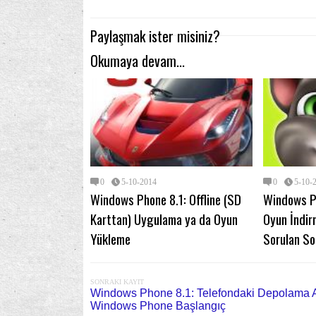
Paylaşmak ister misiniz?
Okumaya devam...
0
5-10-2014
0
5-10-
Windows Phone 8.1: Offline (SD
Windows P
Karttan) Uygulama ya da Oyun
Oyun İndir
Yükleme
Sorulan So
SONRAKI KAYIT
Windows Phone 8.1: Telefondaki Depolama A
Windows Phone Başlangıç