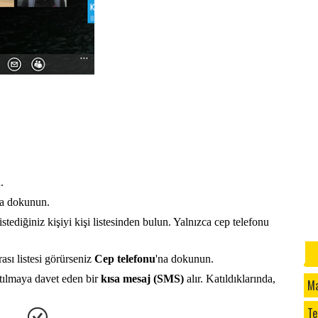
tab
Win
Sağ
de 
de 
Win
yea
sad
.
Win
yea
ya dokunun.
tediğiniz kişiyi kişi listesinden bulun. Yalnızca cep telefonu
ası listesi görürseniz
Cep telefonu
'na dokunun.
atılmaya davet eden bir
kısa mesaj (SMS)
alır. Katıldıklarında,
Ma
Te