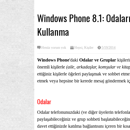
Windows Phone 8.1: Odaları
Kullanma
Henüz yorum yok
Hepsi
,
Kişiler
5/19/2014
Windows Phone
'daki
Odalar ve Gruplar
kişiler
önemli kişilerle
(aile, arkadaşlar, komşular ve kita
ettiğiniz kişilerle öğeleri paylaşmak ve sohbet etm
etmek veya hepsine bir kerede mesaj göndermek içi
Odalar
Odalar telefonunuzdaki (ve diğer üyelerin telefonlar
paylaşabileceğiniz ve grup sohbeti başlatabileceğin
davet ettiğinizde katılma bağlantısını içeren bir kısa