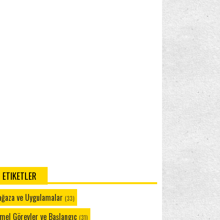
letlerde yoğun...
dows Phone 8.1: Pilinizin Uzun Ömürlü Olmasını
Windows Phone 8.1: Konuşma'yı Kullanma
lama
·
7 years ago
Windows Phone 8.1: Cortana ile Tanışın
Nonpasaran
Merhaba Emre, WP bölümünü
Windows Phone 8.1: Cortana'yı Kullanmaya
siteden kaldırdım ancak sayfaları silmedim. Sen
Başlangıç
sanırım Google araması ile ulaştın bu yazıya. Yine
yardımcı olmak...
Windows Phone 8.1: Cortana ile Ne
dows Phone 8.1: E-Posta Hesabı Ekleme ya da Silme
·
9
Konuşabilirsiniz?
rs ago
Windows Phone 8.1: Cortana Not Defteri
Emre
Ayarlar - E Posta + Hesaplardan silmek
Cortana: Ayarlar
istediğim hesaba basılı tutuyorum sil çıkmıyor
ece senkronize et çıkıyor.
Windows Phone 8.1: Cortana ve Sık Kullanılan
dows Phone 8.1: E-Posta Hesabı Ekleme ya da Silme
·
9
Yerler
rs ago
Windows Phone 8.1: Cortana ve Müzik
Windows Phone 8.1: Cortana ve Yakın Çevrem
ETIKETLER
Windows Phone 8.1: Cortana ve Sessiz Saatler
Windows Phone 8.1: Cortana ve İlgi Alanlarım
ğaza ve Uygulamalar
(33)
Cortana: Bana Anımsat!
mel Görevler ve Başlangıç
(31)