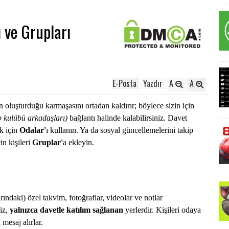
 ve Grupları
E-Posta
Yazdır
A
A
in oluşturduğu karmaşasını ortadan kaldırır; böylece sizin için
p kulübü arkadaşları)
bağlantı halinde kalabilirsiniz. Davet
ek için
Odalar'
ı kullanın. Ya da sosyal güncellemelerini takip
n kişileri
Gruplar'
a ekleyin.
ındaki) özel takvim, fotoğraflar, videolar ve notlar
iz,
yalnızca davetle katılım sağlanan
yerlerdir. Kişileri odaya
 mesaj alırlar.