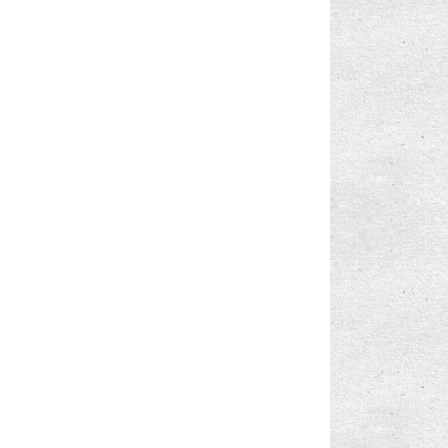
Windows Phone 8.1: Şebeke ve SIM Ayarları
Windows Phone 8.1: Wi-Fi Ağına Bağlanma
Windows Phone 8.1: Wi-Fi Hakkında Sık
Sorulan Sorular
Windows Phone 8.1: Wi-Fi Sense (Akıllı Veri)
Nedir?
Windows Phone 8.1: Wi-Fi Sense (Akıllı Veri)
Hakkı...
Windows Phone 8.1: Internet Bağlantı Türleri
Windows Phone 8.1: Wi-Fi Ağınızı için Wi-Fi
Sense...
Windows Phone 8.1: Telefonu Bir Bluetooth
Aksesuar...
Windows Phone 8.1: Bluetooth Hakkında Sık
Sorulan ...
Windows Phone 8.1: Bluetooth ile Dosya
Paylaşma