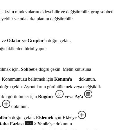
 takvim randevularını ekleyebilir ve değiştirebilir, grup sohbeti
yebilir ve oda arka planını değiştirebilir.
n ve
Odalar ve Gruplar
'a doğru çekin.
ıdakilerden birini yapın:
tılmak için,
Sohbet
'e doğru çekin. Metin kutusuna
 Konumunuzu belirtmek için
Konum
'a
dokunun.
 doğru çekin. Ayrıntılarını görüntülemek veya değişiklik
rklı görünümler için
Bugün
'e
veya
Ay
'a
e
dokunun.
flar
'a doğru çekin.
Eklemek
için
Ekle
'ye
Daha Fazlası
> Yenile
'ye dokunun.