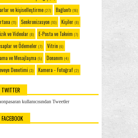
Windows Phone 8.1: Office Hub'ı
arlar ve kişiselleştirme
Bağlantı
(27)
(16)
Windows Phone 8.1: OneNote Mobile'ı
Kullanma
rtana
Senkronizasyon
Kişiler
(11)
(10)
(8)
Windows Phone 8.1: Cüzdan
zik ve Videolar
E-Posta ve Takvim
(8)
(7)
Windows Phone 8.1: Cüzdan Hakkında Sık
Sorulan Sor...
saplar ve Ödemeler
Vitrin
(7)
(6)
Windows Phone 8.1: Konum Servisleri
ama ve Mesajlaşma
Donanım
Hakkında
(5)
(4)
Windows Phone 8.1: Gizlilik Ayarlarını ve
eveyn Denetimi
Kamera - Fotoğraf
(3)
(2)
Tarayıcı...
Windows Phone 8.1: Ses Mesajlarını
Denetleme
TWITTER
Windows Phone 8.1: Arama Seçenekleri
onpasaran kullanıcısından Tweetler
Windows Phone 8.1: SIM Kartını PIN ile
Koruma
FACEBOOK
Windows Phone 8.1: Telefonumdaki
Simgelerin Anlamı...
Internet ve Bağlantı: Nasıl ve Ne Zaman?