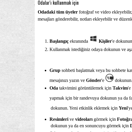
Odalar'ı kullanmak için
Odadaki tüm üyeler
fotoğraf ve video ekleyebilir,
mesajları gönderebilir, notları ekleyebilir ve düzenle
Başlangıç
ekranında
Kişiler
'e dokunu
Kullanmak istediğiniz odaya dokunun ve aşağ
Grup
sohbeti başlatmak veya bu sohbete ka
mesajınızı yazın ve
Gönder
'e
dokunun.
Oda
takvimini görüntülemek için
Takvim
'e
yapmak için bir randevuya dokunun ya da fa
dokunun. Yeni etkinlik eklemek için
Yeni
'y
Resimleri
ve
videoları
görmek için
Fotoğra
dokunun ya da en sonuncuyu görmek için