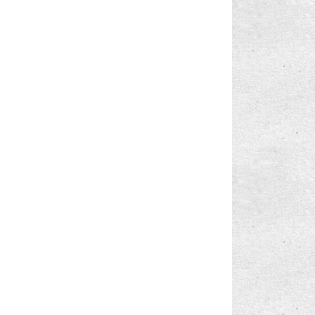
Windows Phone 8.1: Veri Dolaşımı Nedir?
Windows Phone 8.1: Veri Tasarrufu Yapma
Windows Phone 8.1: Akıllı Veri (Data Sense)
ile Ve...
Windows Phone 8.1: İşyeri Hesabı Nedir?
Windows Phone 8.1: İşyeri Hesabı Ayarlama
veya Silme
Windows Phone 8.1: NFC
Windows Phone 8.1: Fotoğraf, Web sitesi ve
Daha Fa...
Windows Phone 8.1: E-Posta Hesabı Ekleme
ya da Silme
Windows Phone 8.1: E-Posta Hesaplarını
Senkronize ...
Windows Phone 8.1: E-Posta Gönderme,
Geleni Silme