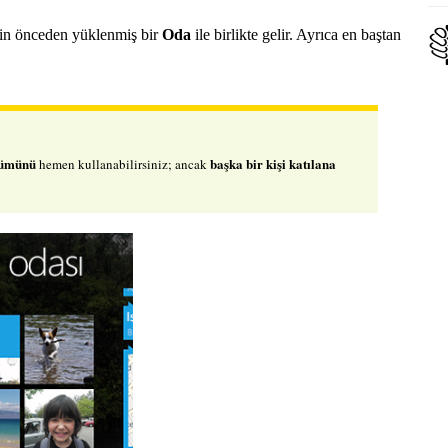
çin önceden yüklenmiş bir
Oda
ile birlikte gelir. Ayrıca en baştan
lbümünü
başka bir kişi katılana
hemen kullanabilirsiniz; ancak
▼
Win
Sağ
kes
%10
Win
Sağ
Ora