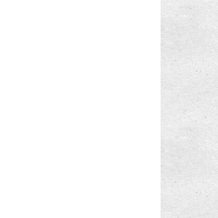
Windows Phone 8.1: Takvimleri Kullanma
Windows Phone 8.1: Takvimleri Senkronize
Etme
Windows Phone 8.1: Takvim Görevleri
Windows Phone 8.1: Takvim Simgeleri ve
Görünümler
Windows Phone 8.1: Müzik ve Videolar
Windows Phone 8.1: Şekille yazma (Word
Flow) ve Ya...
Windows Phone 8.1: Müzik, Video ve Pod
Yayınlarını...
Windows Phone 8.1: iPhone'daki Kişileri
Windows Ph...
Windows Phone 8.1: Pod Yayınlarını Yürütme
Windows Phone 8.1: Uygulamaları silme veya
yeniden...
Windows Phone 8.1: FM Radyo Dinleme