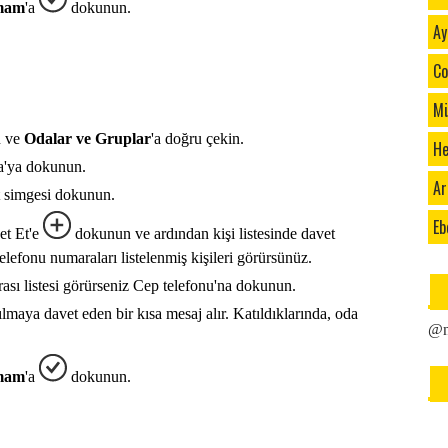
mam
'a
dokunun.
Ay
Co
Mü
n ve
Odalar ve Gruplar
'a doğru çekin.
He
a'ya dokunun.
Ar
t simgesi dokunun.
Eb
et Et'e
dokunun ve ardından kişi listesinde davet
telefonu numaraları listelenmiş kişileri görürsünüz.
rası listesi görürseniz Cep telefonu'na dokunun.
lmaya davet eden bir kısa mesaj alır. Katıldıklarında, oda
@n
mam
'a
dokunun.