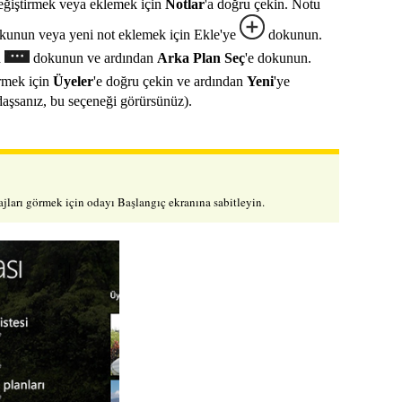
değiştirmek veya eklemek için
Notlar
'a doğru çekin. Notu
kunun veya yeni not eklemek için Ekle'ye
dokunun.
a
dokunun ve ardından
Arka Plan Seç
'e dokunun.
örmek için
Üyeler
'e doğru çekin ve ardından
Yeni
'ye
daşsanız, bu seçeneği görürsünüz).
jları görmek için odayı Başlangıç ekranına sabitleyin.