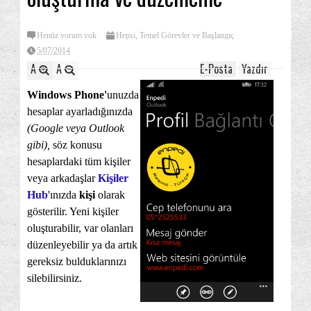
Henüz yorum yok
Hepsi
,
Temel Görevler ve Başlangıç
5/07/2014
A
A
E-Posta
Yazdır
Windows Phone'
unuzda
hesaplar ayarladığınızda
(Google veya Outlook
gibi),
söz konusu
hesaplardaki tüm kişiler
veya arkadaşlar
Kişiler
Hub
'ınızda
kişi
olarak
gösterilir. Yeni kişiler
oluşturabilir, var olanları
düzenleyebilir ya da artık
gereksiz bulduklarınızı
silebilirsiniz.